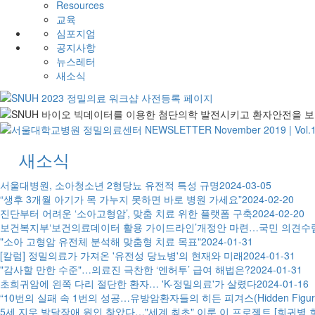
Resources
교육
심포지엄
공지사항
뉴스레터
새소식
새소식
서울대병원, 소아청소년 2형당뇨 유전적 특성 규명
2024-03-05
“생후 3개월 아기가 목 가누지 못하면 바로 병원 가세요”
2024-02-20
진단부터 어려운 ‘소아고형암’, 맞춤 치료 위한 플랫폼 구축
2024-02-20
보건복지부‘보건의료데이터 활용 가이드라인’개정안 마련…국민 의견수
"소아 고형암 유전체 분석해 맞춤형 치료 목표"
2024-01-31
[칼럼] 정밀의료가 가져온 '유전성 당뇨병'의 현재와 미래
2024-01-31
"감사할 만한 수준"…의료진 극찬한 ‘엔허투’ 급여 해법은?
2024-01-31
초희귀암에 왼쪽 다리 절단한 환자… 'K-정밀의료'가 살렸다
2024-01-16
“10번의 실패 속 1번의 성공…유방암환자들의 히든 피겨스(Hidden Figur
5세 지우 발달장애 원인 찾았다…"세계 최초" 이룬 이 프로젝트 [희귀병 